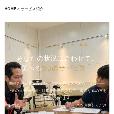
HOME
>
サービス紹介
SERVICE / サービスのご案内
あなたの状況に合わせて、
選べる
5つのサービス
。
商材だけ必要な方から、本気で伴走を求める方まで——
いまの状況・段階・目指す未来に応じて、最適な始め方を
ご用意しています。
まずは、
あなたに近い悩み
から、サービスをお探しくださ
い。