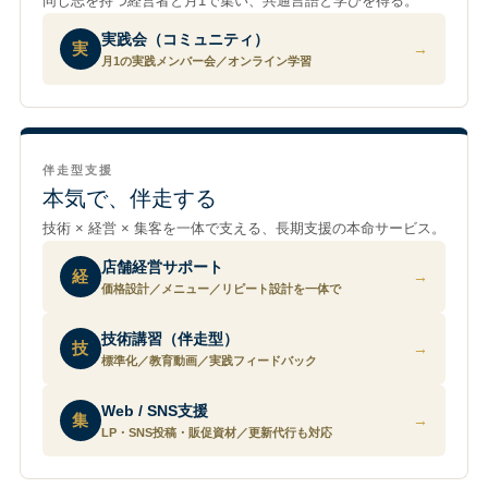
同じ志を持つ経営者と月1で集い、共通言語と学びを得る。
実践会（コミュニティ）
実
→
月1の実践メンバー会／オンライン学習
伴走型支援
本気で、伴走する
技術 × 経営 × 集客を一体で支える、長期支援の本命サービス。
店舗経営サポート
経
→
価格設計／メニュー／リピート設計を一体で
技術講習（伴走型）
技
→
標準化／教育動画／実践フィードバック
Web / SNS支援
集
→
LP・SNS投稿・販促資材／更新代行も対応