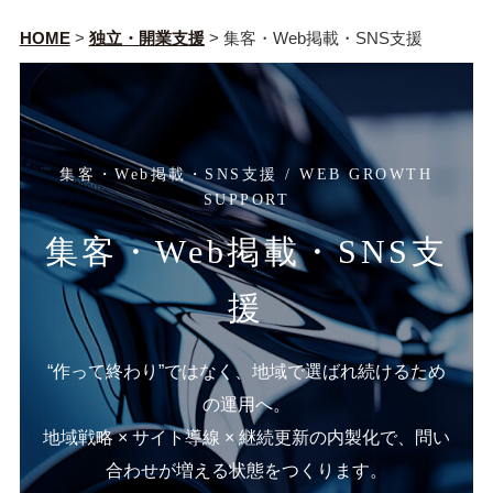
HOME
>
独立・開業支援
>
集客・Web掲載・SNS支援
集客・Web掲載・SNS支援 / WEB GROWTH
SUPPORT
集客・Web掲載・SNS支
援
“作って終わり”ではなく、地域で選ばれ続けるため
の運用へ。
地域戦略 × サイト導線 × 継続更新の内製化で、問い
合わせが増える状態をつくります。