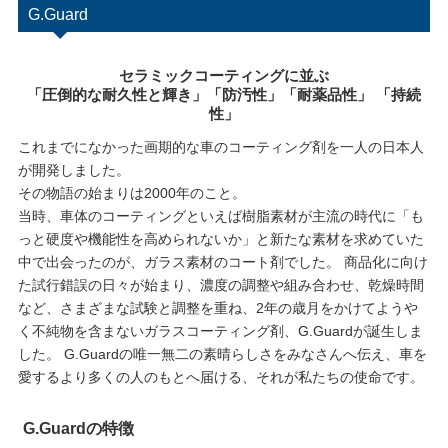
G.Guard
セラミックコーティングに並ぶ
「圧倒的な耐久性と輝き」「防汚性」「耐薬品性」 「持続
性」
これまでになかった画期的な車のコーティング剤を一人の日本人
が開発しました。
その物語の始まりは2000年のこと。
当時、車体のコーティングといえば樹脂素材が主流の時代に「も
っと硬度や機能性を高められないか」と新たな素材を求めていた
中で出会ったのが、ガラス素材のコート剤でした。 商品化に向け
た試行錯誤の日々が始まり、濃度の調整や組み合わせ、乾燥時間
など、さまざまな試験と調整を重ね、2年の歳月をかけてようや
く不純物を含まないガラスコーティング剤、G.Guardが誕生しま
した。 G.Guardの唯一無二の素晴らしさをみなさんへ伝え、車を
愛するより多くの人のもとへ届ける、それが私たちの使命です。
G.Guardの特徴