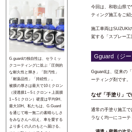
今回は、和歌山県で
ティング施工をご紹
施工車両はSUZUKI
駕する「スプレー工
Gguard（
G.guardの独自性は、セラミッ
クコーティングに並ぶ「圧倒的
Gguardは、従
な耐久性と輝き」「防汚性」
「耐薬品性」「持続性」。
ーティング剤です。
被膜の厚さは最大で10ミクロン
（浸透膜1～5ミクロン＋上面膜
なぜ「手塗り」で
1～5ミクロン）硬度は平均9H、
最大10H。私たちは、G.Guard
通常の手塗り施工で
を通じて唯一無二の素晴らしさ
ラなく均一にコーテ
をみなさんへ伝え、車を愛する
より多くの人のもとへ届ける、
浸透・密着の次元