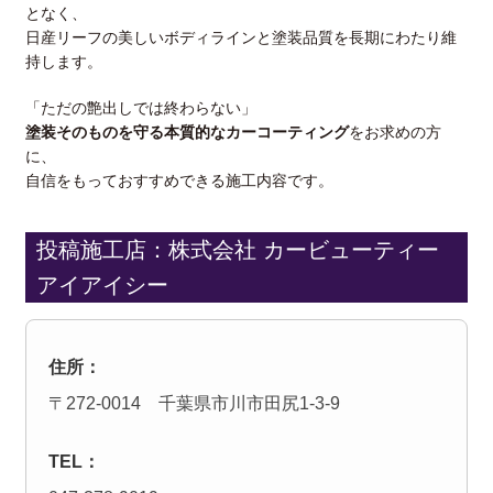
となく、
日産リーフの美しいボディラインと塗装品質を長期にわたり維
持します。
「ただの艶出しでは終わらない」
塗装そのものを守る本質的なカーコーティング
をお求めの方
に、
自信をもっておすすめできる施工内容です。
投稿施工店：株式会社 カービューティー
アイアイシー
住所：
〒272-0014 千葉県市川市田尻1-3-9
TEL：