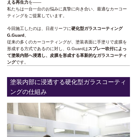
える再生力
を——
私たちは一台一台のお悩みに真摯に向き合い、最適なカーコー
ティングをご提案しています。
今回施工したのは、日産リーフに
硬化型ガラスコーティング
G.Guard
。
従来の多くのカーコーティングが、塗装表面に手塗りで皮膜を
形成する方式であるのに対し、G.Guardは
スプレー吹付によっ
て塗装内部へ浸透し、皮膜を形成する革新的なガラスコーティ
ング
です。
塗装内部に浸透する硬化型ガラスコーティ
ングの仕組み