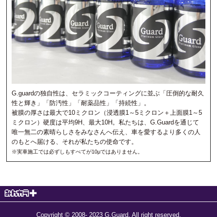
G.guardの独自性は、セラミックコーティングに並ぶ「圧倒的な耐久
性と輝き」「防汚性」「耐薬品性」「持続性」。
被膜の厚さは最大で10ミクロン（浸透膜1～5ミクロン＋上面膜1～5
ミクロン）硬度は平均9H、最大10H。私たちは、G.Guardを通じて
唯一無二の素晴らしさをみなさんへ伝え、車を愛するより多くの人
のもとへ届ける、それが私たちの使命です。
※実車施工では必ずしもすべてが10μではありません。
Copyright © 2008- 2023 G.Guard. All right reserved.