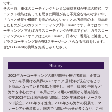
です。
その当時、車体のコーティングといえば樹脂素材が主流の時代、プ
ロテクト機能はあっても硬さに問題がある不完全なものが多い中、
「もっと硬度や機能性を高められないか」と思考錯誤の上、商品化
したものがこのガラスコーティング剤G.Guardです。今ではカーコ
ーティングと言えばガラスコーティングが主流ですが、ガラスコー
ティングのパイオニアはこのG.Guard。日本で一番最初に誕生した
ガラスコーティング剤が第2ステージへとさらなる挑戦をします。
ぜひG.Guardの挑戦をお楽しみください。
History
2002年カーコーティングの商品開発や技術者教育、企業コ
ンサルを手掛ける業界のパイオニア 居村洋が現在でもヒッ
ト商品となっているTGS1を開発し、同年、韓国や中国など
海外を中心にホイール用とボディ用の2種類から販売開始。
翌年2003年には国内販売も開始。2004年株式会社ノースラ
ンド設立。2005年タイ進出。2006年から海外の発展で、マ
レーシアや香港拡大。国内でも問い合わせが多くなり、九州